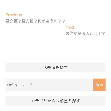
投
Previous
Previous
稿
post:
要介護？要支援？何が違うの？？
ナ
Next
Next
ビ
post:
居住支援法人とは！？
ゲ
ー
シ
ョ
ン
お部屋を探す
物
件
検
索
カテゴリからお部屋を探す
(キ