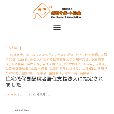
一人ひとりの状況に応じた暮らしやすさをサポートする
一般社団法人 蝦夷
サポート協会
NEWS
DV被害者
,
ホームレスだった方
,
仕事の紹介
,
住宅
,
住宅確保
,
入居
中支援
,
出所者
,
外国人に対する住宅紹介及び入居前支援
,
多重債務
者
,
安否確認
,
居住支援
,
居住支援法人
,
役所手続き
,
未成年
,
求職者
,
生活保護受給者
,
生活困窮者
,
生活困窮者に対する、生活相談
,
身寄り
がない方
,
通院同行
,
配慮者
,
金銭管理
,
障がい者
,
高齢者
住宅確保要配慮者居住支援法人に指定され
ました。
by
ezosup
2023年8月8日