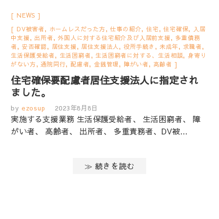
NEWS
DV被害者
,
ホームレスだった方
,
仕事の紹介
,
住宅
,
住宅確保
,
入居
中支援
,
出所者
,
外国人に対する住宅紹介及び入居前支援
,
多重債務
者
,
安否確認
,
居住支援
,
居住支援法人
,
役所手続き
,
未成年
,
求職者
,
生活保護受給者
,
生活困窮者
,
生活困窮者に対する、生活相談
,
身寄り
がない方
,
通院同行
,
配慮者
,
金銭管理
,
障がい者
,
高齢者
住宅確保要配慮者居住支援法人に指定され
ました。
by
ezosup
2023年8月8日
実施する支援業務 生活保護受給者、 生活困窮者、 障
がい者、 高齢者、 出所者、 多重責務者、DV被…
≫ 続きを読む